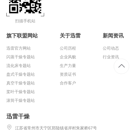
扫描手机站
旗下联盟网站
关于迅雷
新闻资讯
迅雷官方网站
公司历程
公司动态
闪蒸干燥专题站
企业风貌
行业资讯
流化床专题站
生产力量
盘式干燥专题站
资质证书
真空干燥专题站
合作客户
桨叶干燥专题站
滚筒干燥专题站
迅雷干燥
江苏省常州市天宁区郑陆镇省岸村朱家桥67号