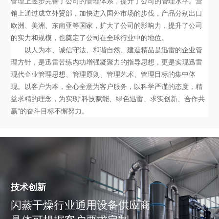
管理上逐步完善了公司的管理体系，提升了公司的管理水平。营
销上通过成立外贸部，加快进入国外市场的步伐，产品分别出口
欧洲、美洲、东南亚等国家，扩大了公司的影响力，提升了公司
的实力和规模，也奠定了公司在全球行业中的地位。
以人为本、诚信守法、和谐自然、建造精品是迅雷的企业管
理方针，是迅雷苦练内功增强凝聚力的指导思想，更是实现迅雷
现代企业管理思想、管理原则、管理艺术、管理目标的集中体
现。以客户为本，全心全意为客户服务，以科学严谨的态度，精
益求精的理念，为实现“科技赋能、绿色迅雷、求实创新、合作共
赢”的奋斗目标不懈努力。
技术创新
闪蒸干燥行业通用设备供应商