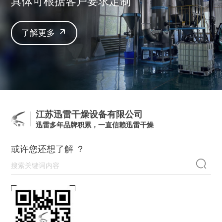
具体可根据客户要求定制
了解更多
江苏迅雷干燥设备有限公司
迅雷多年品牌积累，一直信赖迅雷干燥
或许您还想了解 ？