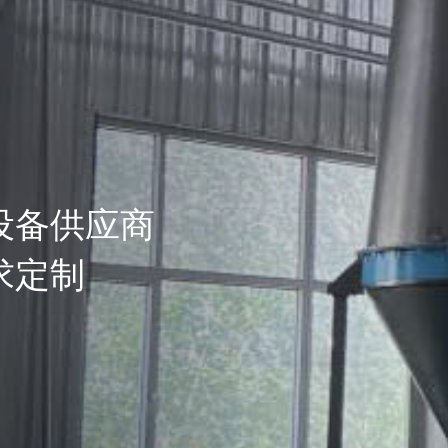
设备供应商
求定制