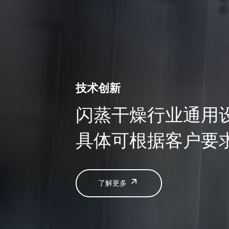
技术创新
闪蒸干燥行业通用
具体可根据客户要
了解更多