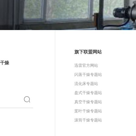
旗下联盟网站
干燥
迅雷官方网站
闪蒸干燥专题站
流化床专题站
盘式干燥专题站
真空干燥专题站
桨叶干燥专题站
滚筒干燥专题站