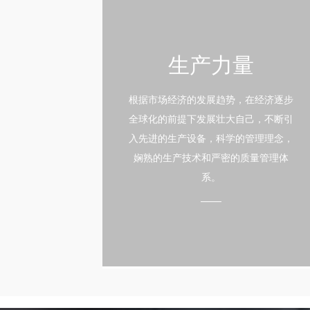
生产力量
根据市场经济的发展趋势，在经济逐步
全球化的前提下发展壮大自己，不断引
入先进的生产设备，科学的管理理念，
娴熟的生产技术和严密的质量管理体
系。