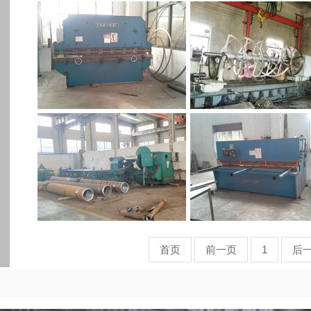
首页
前一页
1
后