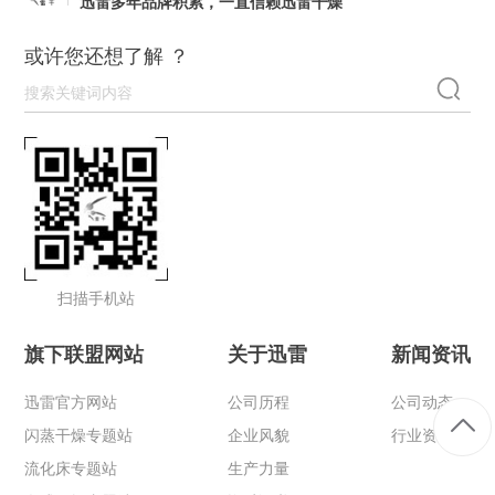
迅雷多年品牌积累，一直信赖迅雷干燥
或许您还想了解 ？
扫描手机站
旗下联盟网站
关于迅雷
新闻资讯
迅雷官方网站
公司历程
公司动态
闪蒸干燥专题站
企业风貌
行业资讯
流化床专题站
生产力量