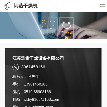
闪蒸干燥机
江苏迅雷干燥设备有限公司
13961458166
联系人：张先生
手机：13961458166
座机：0519-88908166
邮箱：xldry8166@163.com