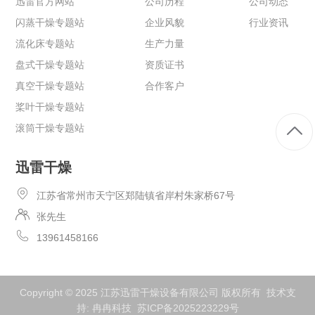
迅雷官方网站
公司历程
公司动态
闪蒸干燥专题站
企业风貌
行业资讯
流化床专题站
生产力量
盘式干燥专题站
资质证书
真空干燥专题站
合作客户
桨叶干燥专题站
滚筒干燥专题站
迅雷干燥
江苏省常州市天宁区郑陆镇省岸村朱家桥67号
张先生
13961458166
Copyright © 2025 江苏迅雷干燥设备有限公司 版权所有 技术支
持:
冉冉科技
苏ICP备2025223229号