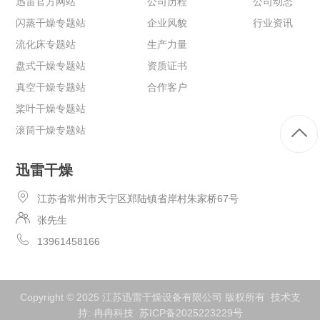
迅雷官方网站
公司历程
公司动态
闪蒸干燥专题站
企业风貌
行业资讯
流化床专题站
生产力量
盘式干燥专题站
资质证书
真空干燥专题站
合作客户
桨叶干燥专题站
滚筒干燥专题站
迅雷干燥
江苏省常州市天宁区郑陆镇省岸村朱家桥67号
张先生
13961458166
Copyright © 2025 江苏迅雷干燥设备有限公司 版权所有 技术支
持:
冉冉科技
苏ICP备2025223229号