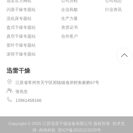
迅雷官方网站
公司历程
公司动态
闪蒸干燥专题站
企业风貌
行业资讯
流化床专题站
生产力量
盘式干燥专题站
资质证书
真空干燥专题站
合作客户
桨叶干燥专题站
滚筒干燥专题站
迅雷干燥
江苏省常州市天宁区郑陆镇省岸村朱家桥67号
张先生
13961458166
Copyright © 2025 江苏迅雷干燥设备有限公司 版权所有 技术支
持:
冉冉科技
苏ICP备2025223229号