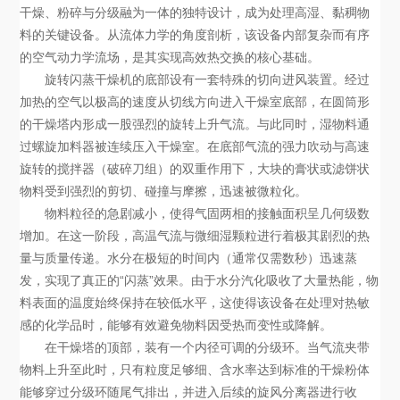
干燥、粉碎与分级融为一体的独特设计，成为处理高湿、黏稠物
料的关键设备。从流体力学的角度剖析，该设备内部复杂而有序
的空气动力学流场，是其实现高效热交换的核心基础。
旋转闪蒸干燥机的底部设有一套特殊的切向进风装置。经过
加热的空气以极高的速度从切线方向进入干燥室底部，在圆筒形
的干燥塔内形成一股强烈的旋转上升气流。与此同时，湿物料通
过螺旋加料器被连续压入干燥室。在底部气流的强力吹动与高速
旋转的搅拌器（破碎刀组）的双重作用下，大块的膏状或滤饼状
物料受到强烈的剪切、碰撞与摩擦，迅速被微粒化。
物料粒径的急剧减小，使得气固两相的接触面积呈几何级数
增加。在这一阶段，高温气流与微细湿颗粒进行着极其剧烈的热
量与质量传递。水分在极短的时间内（通常仅需数秒）迅速蒸
发，实现了真正的“闪蒸”效果。由于水分汽化吸收了大量热能，物
料表面的温度始终保持在较低水平，这使得该设备在处理对热敏
感的化学品时，能够有效避免物料因受热而变性或降解。
在干燥塔的顶部，装有一个内径可调的分级环。当气流夹带
物料上升至此时，只有粒度足够细、含水率达到标准的干燥粉体
能够穿过分级环随尾气排出，并进入后续的旋风分离器进行收