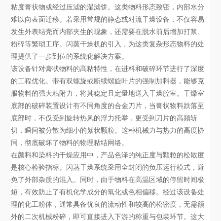
粘度膏状物或经过压滤的湿滤饼。这类物料形态致密，内部水分
难以向表面迁移。若采用常规的静态或对流干燥设备，不仅容易
发生外表结壳而内部夹生的现象，还需要在脱水前后增加打浆、
粉碎等繁琐工序。闪蒸干燥机的引入，为这类复杂形态物料的处
理提供了一步到位的系统化解决方案。
该设备针对膏状物料的高粘特性，在进料和破碎环节进行了深度
的工程优化。带有双螺旋或断续螺旋叶片的强制加料器，能够克
服物料的强大粘附力，将其稳定且定量地送入干燥腔室。干燥室
底部的破碎装置设计有不同角度的合金刀片，当膏状物料跌落至
底部时，不仅受到旋转热风的浮力托举，更受到刀片的高频斩
切，瞬间被分散为细小的絮状颗粒。这种机械力与热力的高度协
同，彻底破坏了物料的物理粘结网络。
在颜料和染料的干燥应用中，产品色泽的纯正度与颗粒的松散度
是核心检验指标。闪蒸干燥系统采用全封闭的负压运行模式，避
免了外部杂质的混入。同时，由于物料在高温区域的停留时间极
短，有效防止了有机化学成分的氧化或色相偏移。经过该设备处
理的化工粉体，通常具备优良的流动性和较高的松密度，无需额
外的二次机械粉碎，即可直接进入下游的称重与包装环节。这大