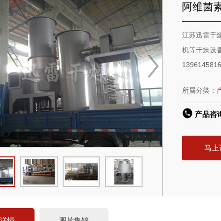
阿维菌
江苏迅雷干
机等干燥设
1396145816
所属分类：
产品咨
马上
品详情
图片集锦