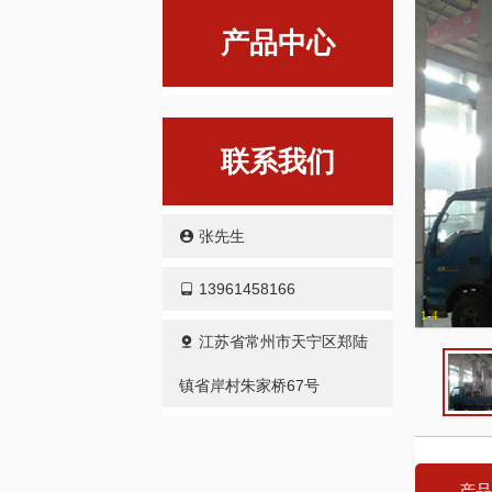
产品中心
联系我们
张先生
13961458166
1
-
4
江苏省常州市天宁区郑陆
镇省岸村朱家桥67号
产